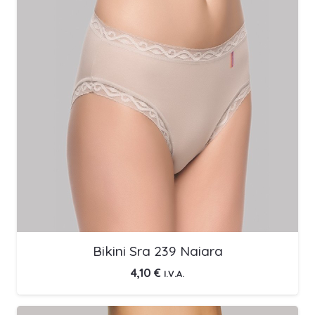
Bikini Sra 239 Naiara
4,10
€
I.V.A.