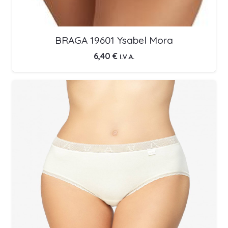
BRAGA 19601 Ysabel Mora
6,40
€
I.V.A.