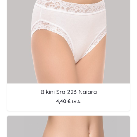
Bikini Sra 223 Naiara
4,40
€
I.V.A.