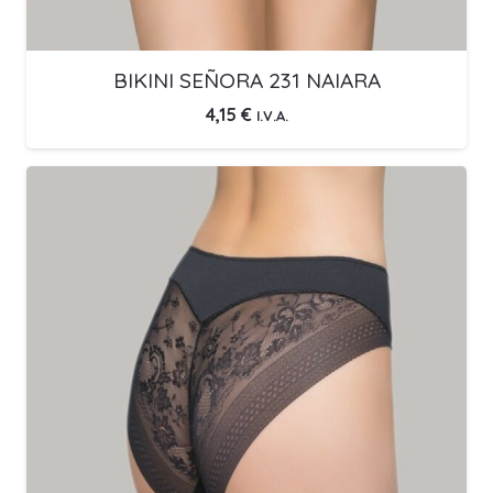
BIKINI SEÑORA 231 NAIARA
4,15
€
I.V.A.