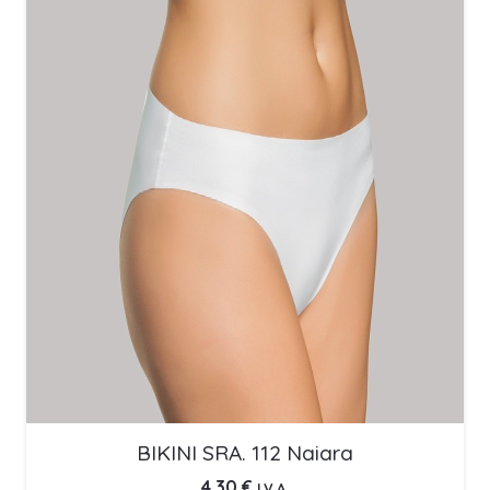
BIKINI SRA. 112 Naiara
4,30
€
I.V.A.