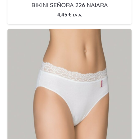
BIKINI SEÑORA 226 NAIARA
4,45
€
I.V.A.