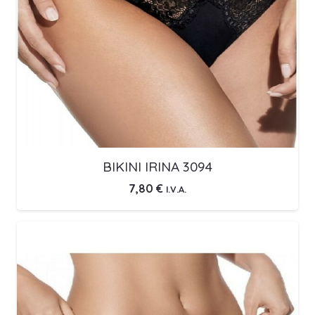
BIKINI IRINA 3094
7,80
€
I.V.A.