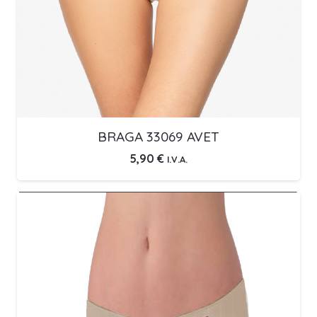
BRAGA 33069 AVET
5,90
€
I.V.A.