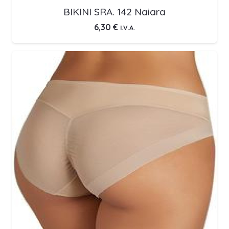
BIKINI SRA. 142 Naiara
6,30
€
I.V.A.