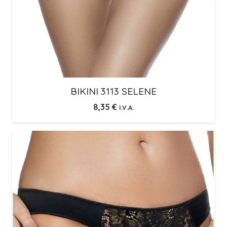
BIKINI 3113 SELENE
8,35
€
I.V.A.