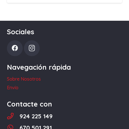
de
precios:
desde
4,70 €
Sociales
hasta
5,80 €
Navegación rápida
Sobre Nosotros
Envío
Contacte con
924 225 149
670 501 291