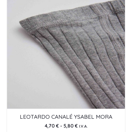
LEOTARDO CANALÉ YSABEL MORA
Rango
4,70
€
-
5,80
€
I.V.A.