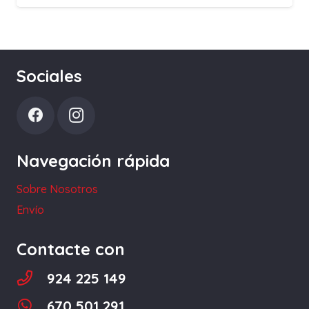
de
precios:
desde
4,70 €
Sociales
hasta
5,80 €
Navegación rápida
Sobre Nosotros
Envío
Contacte con
924 225 149
670 501 291