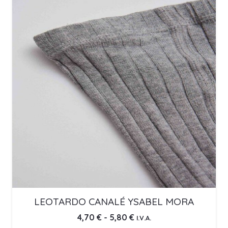
LEOTARDO CANALÉ YSABEL MORA
Rango
4,70
€
-
5,80
€
I.V.A.