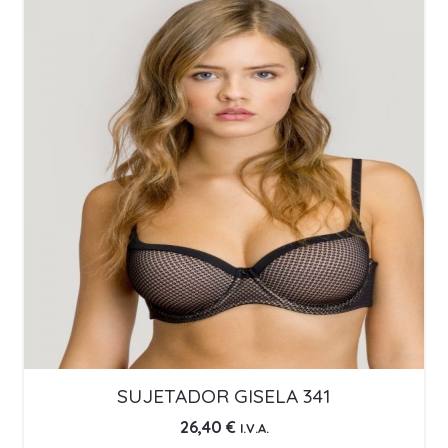
SUJETADOR GISELA 341
26,40
€
I.V.A.