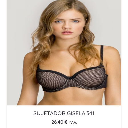
SUJETADOR GISELA 341
26,40
€
I.V.A.