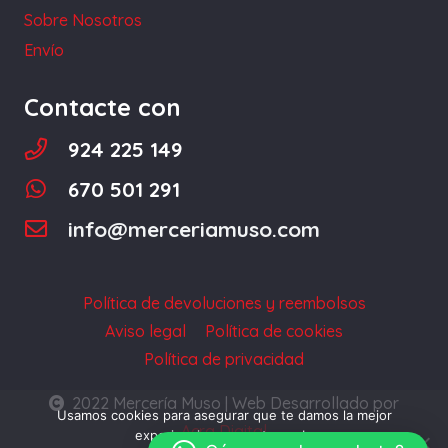
la
Sobre Nosotros
página
Envío
de
producto
Contacte con
924 225 149
670 501 291
info@merceriamuso.com
Política de devoluciones y reembolsos
Aviso legal
Política de cookies
Política de privacidad
2022 Mercería Muso | Web Desarrollado por
Usamos cookies para asegurar que te damos la mejor
Acra Digital
experiencia en nuestra web.