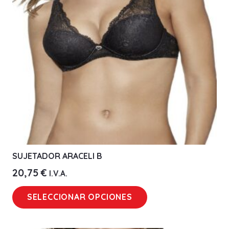
pueden
elegir
en
la
página
de
producto
SUJETADOR ARACELI B
20,75
€
I.V.A.
Este
SELECCIONAR OPCIONES
producto
tiene
múltiples