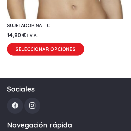
SUJETADOR NATI C
14,90
€
I.V.A.
Este
SELECCIONAR OPCIONES
producto
tiene
múltiples
variantes.
Las
Sociales
opciones
se
pueden
elegir
Navegación rápida
en