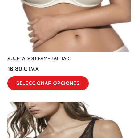
SUJETADOR ESMERALDA C
18,80
€
I.V.A.
Este
SELECCIONAR OPCIONES
producto
tiene
múltiples
variantes.
Las
opciones
se