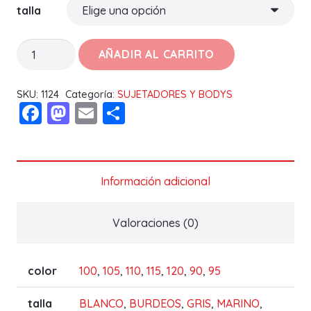
talla
SUJETADOR
AÑADIR AL CARRITO
MARILUZ
C
SKU:
1124
Categoría:
SUJETADORES Y BODYS
Facebook
Mastodon
Email
Compartir
cantidad
Información adicional
Valoraciones (0)
color
100
,
105
,
110
,
115
,
120
,
90
,
95
talla
BLANCO
,
BURDEOS
,
GRIS
,
MARINO
,