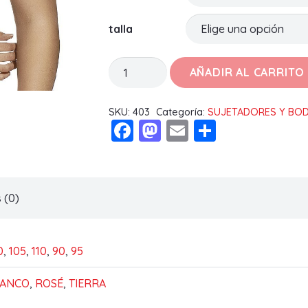
talla
SUJETADOR
AÑADIR AL CARRITO
VIKI
B
SKU:
403
Categoría:
SUJETADORES Y BO
Facebook
Mastodon
Email
Compart
cantidad
 (0)
0
,
105
,
110
,
90
,
95
LANCO
,
ROSÉ
,
TIERRA