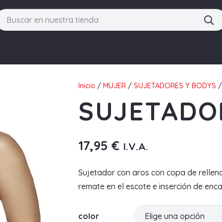
Inicio
/
MUJER
/
SUJETADORES Y BODYS
/
SUJETADOR
17,95
€
I.V.A.
Sujetador con aros con copa de relleno
remate en el escote e inserción de enca
color