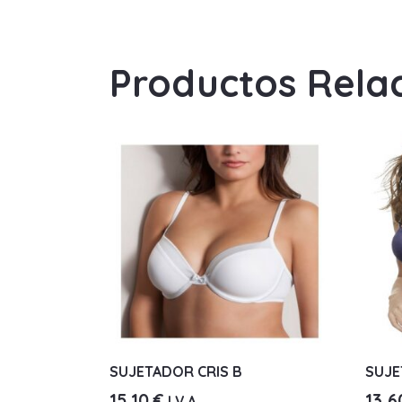
Productos Rela
SUJETADOR CRIS B
SUJE
15,10
€
13,
I.V.A.