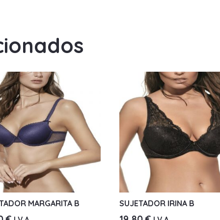
cionados
TADOR MARGARITA B
SUJETADOR IRINA B
60
€
19,80
€
I.V.A.
I.V.A.