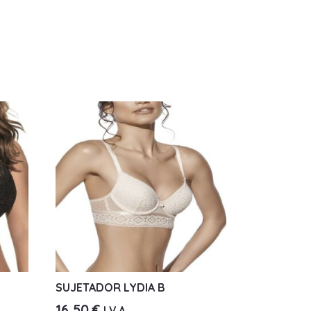
SUJETADOR LYDIA B
16,50
€
I.V.A.