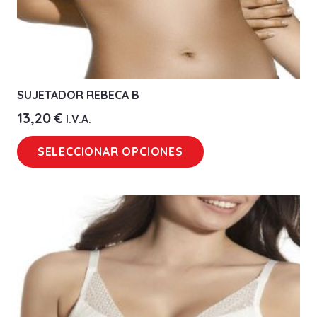
SUJETADOR REBECA B
13,20
€
I.V.A.
Este
SELECCIONAR OPCIONES
producto
tiene
múltiples
variantes.
Las
opciones
se
pueden
elegir