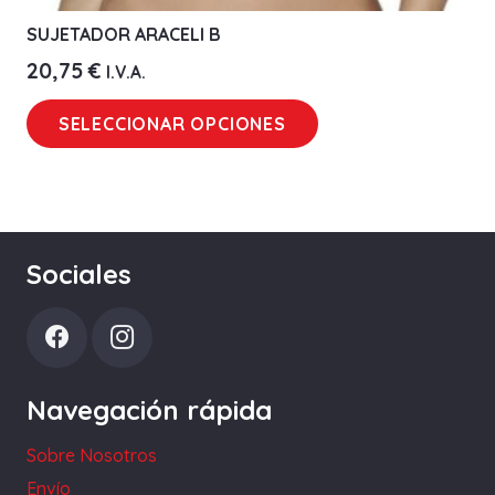
SUJETADOR ARACELI B
20,75
€
I.V.A.
Este
SELECCIONAR OPCIONES
producto
tiene
múltiples
variantes.
Las
Sociales
opciones
se
pueden
elegir
Navegación rápida
en
la
Sobre Nosotros
página
Envío