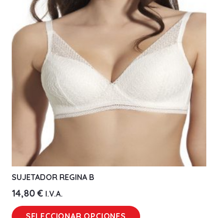
opciones
se
pueden
elegir
en
la
página
de
producto
SUJETADOR REGINA B
14,80
€
I.V.A.
Este
SELECCIONAR OPCIONES