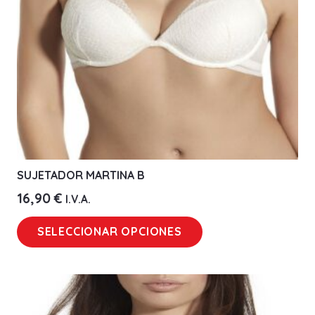
en
la
página
de
producto
SUJETADOR MARTINA B
16,90
€
I.V.A.
Este
SELECCIONAR OPCIONES
producto
tiene
múltiples
variantes.
Las