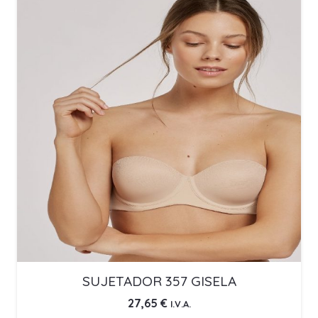
SUJETADOR 357 GISELA
27,65
€
I.V.A.