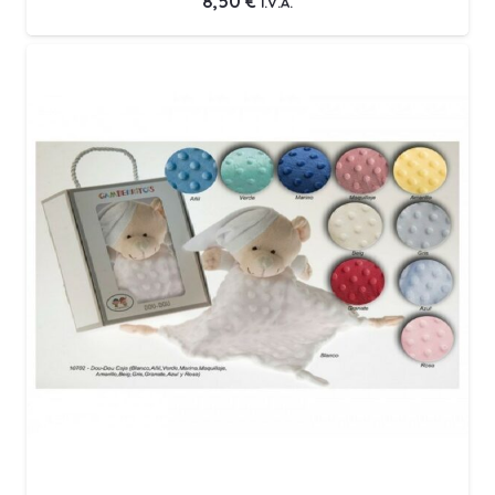
8,50
€
I.V.A.