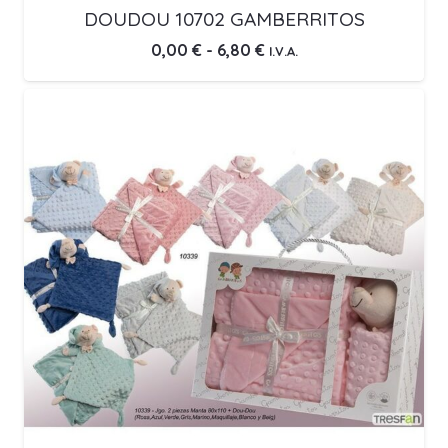
DOUDOU 10702 GAMBERRITOS
Rango
0,00
€
-
6,80
€
I.V.A.
de
precios:
desde
0,00 €
hasta
6,80 €