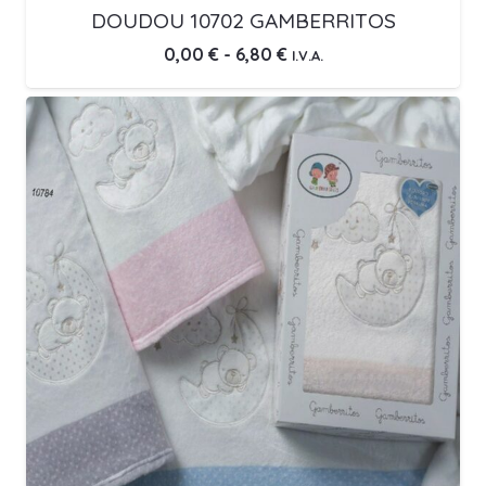
DOUDOU 10702 GAMBERRITOS
Rango
0,00
€
-
6,80
€
I.V.A.
de
precios:
desde
0,00 €
hasta
6,80 €