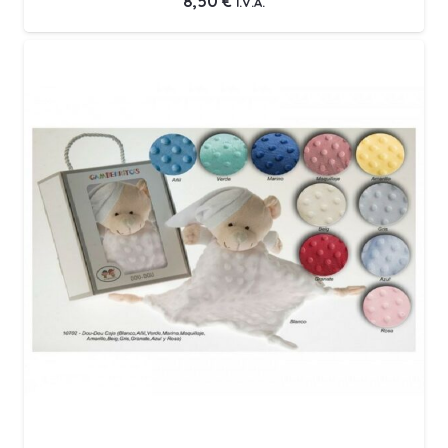
8,50
€
I.V.A.