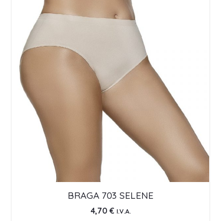
BRAGA 703 SELENE
4,70
€
I.V.A.