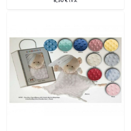
8,50
€
I.V.A.