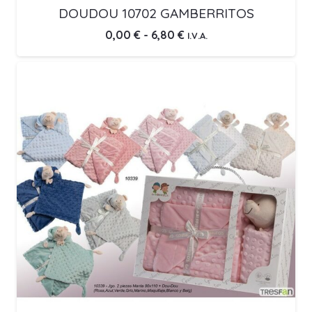
DOUDOU 10702 GAMBERRITOS
Rango
0,00
€
-
6,80
€
I.V.A.
de
precios:
desde
0,00 €
hasta
6,80 €