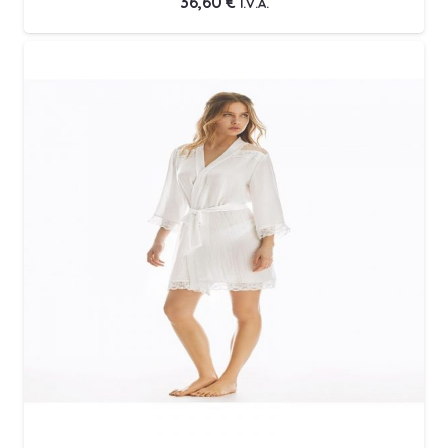
36,60
€
I.V.A.