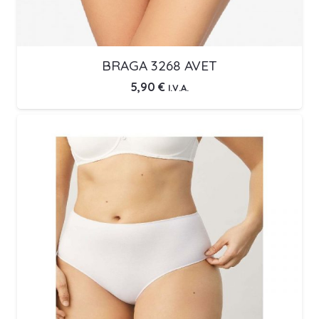
BRAGA 3268 AVET
5,90
€
I.V.A.