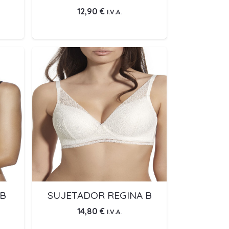
12,90
€
I.V.A.
 B
SUJETADOR REGINA B
14,80
€
I.V.A.