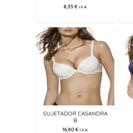
8,35
€
I.V.A.
SUJETADOR CASANDRA
B
16,80
€
I.V.A.