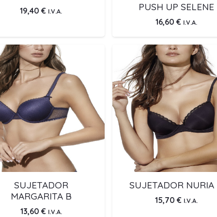
PUSH UP SELENE
19,40
€
I.V.A.
16,60
€
I.V.A.
SUJETADOR
SUJETADOR NURIA
MARGARITA B
15,70
€
I.V.A.
13,60
€
I.V.A.