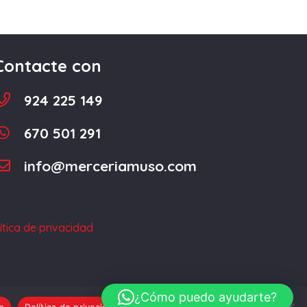
Contacte con
924 225 149
670 501 291
info@merceriamuso.com
ítica de privacidad
¿Cómo puedo ayudarte?
o
Política de privacidad