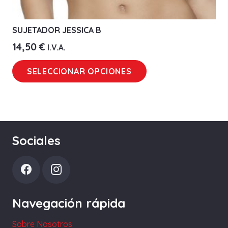
SUJETADOR JESSICA B
14,50
€
I.V.A.
Este
SELECCIONAR OPCIONES
producto
tiene
múltiples
variantes.
Las
Sociales
opciones
se
pueden
elegir
Navegación rápida
en
la
Sobre Nosotros