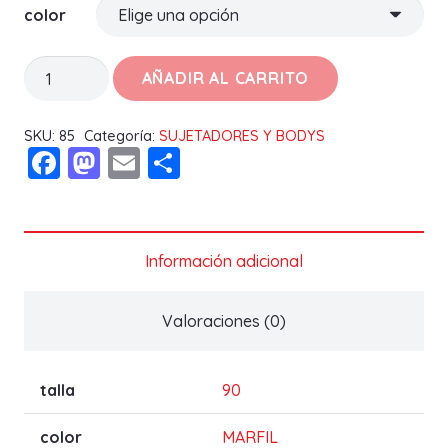
color
SUJETADOR
AÑADIR AL CARRITO
CARLA
B
SKU:
85
Categoría:
SUJETADORES Y BODYS
Facebook
Mastodon
Email
Compartir
cantidad
Información adicional
Valoraciones (0)
talla
90
color
MARFIL