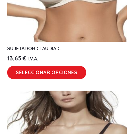
SUJETADOR CLAUDIA C
13,65
€
I.V.A.
Este
SELECCIONAR OPCIONES
producto
tiene
múltiples
variantes.
Las
opciones
se
pueden