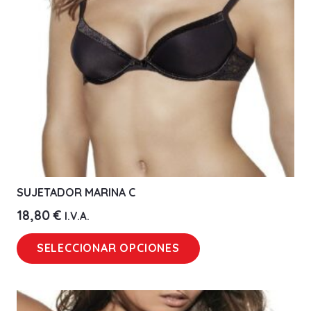
elegir
en
la
página
de
producto
SUJETADOR MARINA C
18,80
€
I.V.A.
Este
SELECCIONAR OPCIONES
producto
tiene
múltiples
variantes.