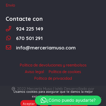
página
Envío
de
producto
Contacte con
924 225 149
670 501 291
info@merceriamuso.com
Política de devoluciones y reembolsos
Aviso legal
Política de cookies
Política de privacidad
2022 Mercería Muso | Web Desarrollado por
Usamos cookies para asegurar que te damos la mejor
Acra Digital
experiencia en nuestra web.
¿Cómo puedo ayudarte?
Aceptar
No
Política de privacidad