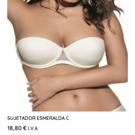
Las
opciones
se
pueden
elegir
en
la
página
de
producto
SUJETADOR ESMERALDA C
18,80
€
I.V.A.