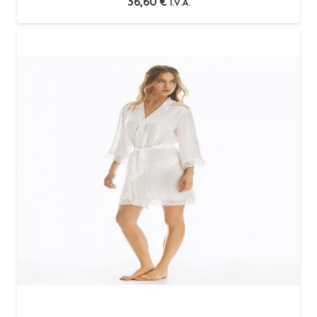
36,60
€
I.V.A.