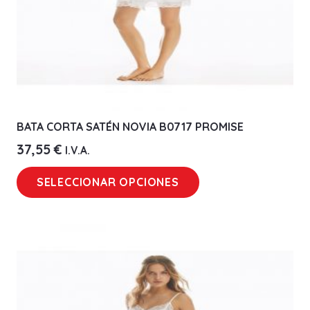
BATA CORTA SATÉN NOVIA B0717 PROMISE
37,55
€
I.V.A.
Este
SELECCIONAR OPCIONES
producto
tiene
múltiples
variantes.
Las
opciones
se