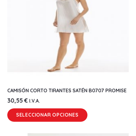
pueden
elegir
en
la
página
de
producto
CAMISÓN CORTO TIRANTES SATÉN B0707 PROMISE
30,55
€
I.V.A.
Este
SELECCIONAR OPCIONES
producto
tiene
múltiples