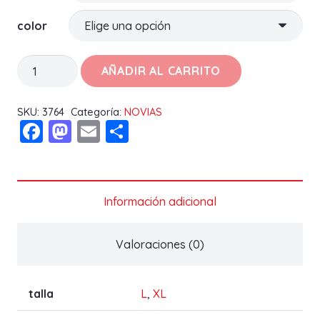
color
CAMISON
AÑADIR AL CARRITO
NOVIA
CREPÉ
SKU:
3764
Categoría:
NOVIAS
Facebook
Mastodon
Email
Compartir
JACQUARD
B0547
PROMISE
cantidad
Información adicional
Valoraciones (0)
talla
L
,
XL