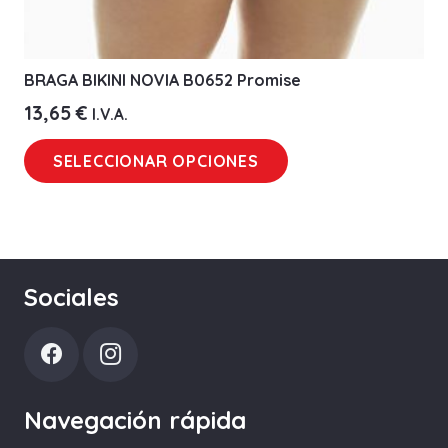
BRAGA BIKINI NOVIA B0652 Promise
13,65
€
I.V.A.
Este
SELECCIONAR OPCIONES
producto
tiene
múltiples
variantes.
Las
Sociales
opciones
se
pueden
elegir
Navegación rápida
en
la