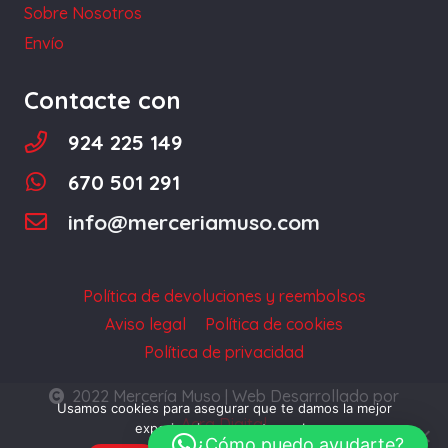
Sobre Nosotros
página
Envío
de
producto
Contacte con
924 225 149
670 501 291
info@merceriamuso.com
Política de devoluciones y reembolsos
Aviso legal
Política de cookies
Política de privacidad
2022 Mercería Muso | Web Desarrollado por
Usamos cookies para asegurar que te damos la mejor
Acra Digital
experiencia en nuestra web.
¿Cómo puedo ayudarte?