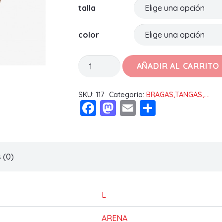
talla
color
BRAGA
AÑADIR AL CARRITO
33069
AVET
SKU:
117
Categoría:
BRAGAS,TANGAS,....
Facebook
Mastodon
Email
Compart
cantidad
 (0)
L
ARENA