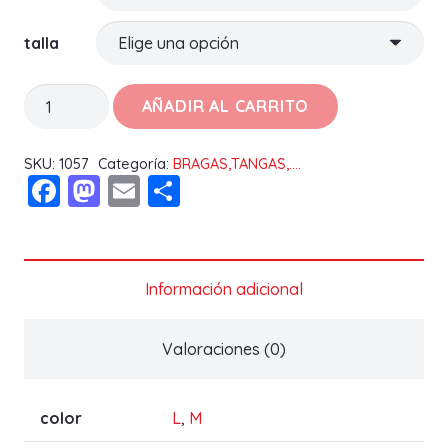
talla
BRAGA
AÑADIR AL CARRITO
BIKINI
SRA
SKU:
1057
Categoría:
BRAGAS,TANGAS,....
Facebook
Mastodon
Email
Compartir
137
NAIARA
cantidad
Información adicional
Valoraciones (0)
color
L
,
M