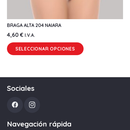
BRAGA ALTA 204 NAIARA
4,60
€
I.V.A.
Este
SELECCIONAR OPCIONES
producto
tiene
múltiples
variantes.
Las
Sociales
opciones
se
pueden
elegir
Navegación rápida
en