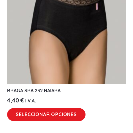
pueden
elegir
en
la
página
de
producto
BRAGA SRA 232 NAIARA
4,40
€
I.V.A.
Este
SELECCIONAR OPCIONES
producto
tiene
múltiples