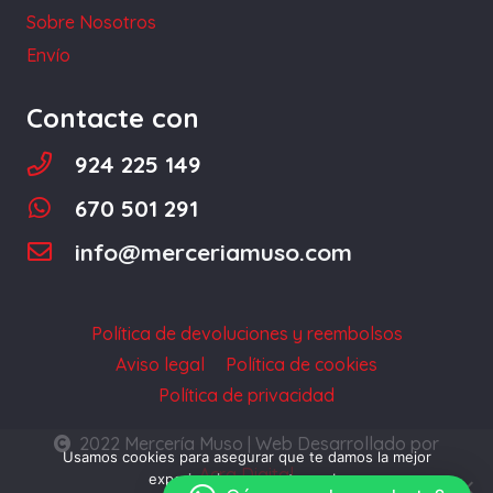
la
Sobre Nosotros
página
Envío
de
producto
Contacte con
924 225 149
670 501 291
info@merceriamuso.com
Política de devoluciones y reembolsos
Aviso legal
Política de cookies
Política de privacidad
2022 Mercería Muso | Web Desarrollado por
Usamos cookies para asegurar que te damos la mejor
Acra Digital
experiencia en nuestra web.