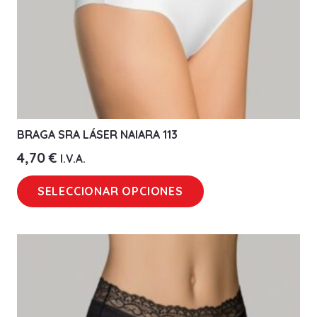
BRAGA SRA LÁSER NAIARA 113
4,70
€
I.V.A.
Este
SELECCIONAR OPCIONES
producto
tiene
múltiples
variantes.
Las
opciones
se