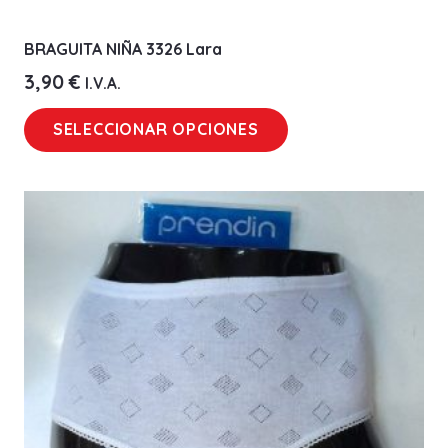
BRAGUITA NIÑA 3326 Lara
3,90
€
I.V.A.
Este
SELECCIONAR OPCIONES
producto
tiene
múltiples
variantes.
Las
opciones
se
pueden
elegir
en
la
página