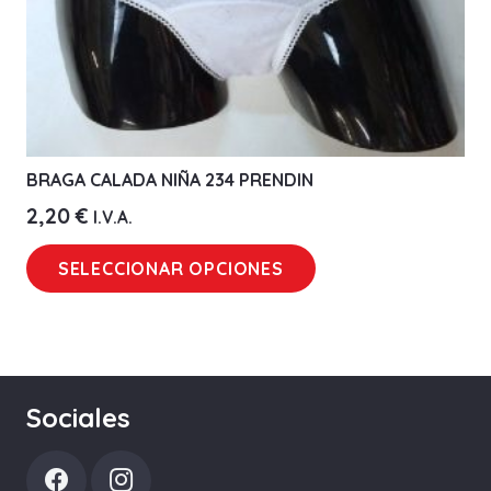
de
producto
BRAGA CALADA NIÑA 234 PRENDIN
2,20
€
I.V.A.
Este
SELECCIONAR OPCIONES
producto
tiene
múltiples
variantes.
Las
Sociales
opciones
se
pueden