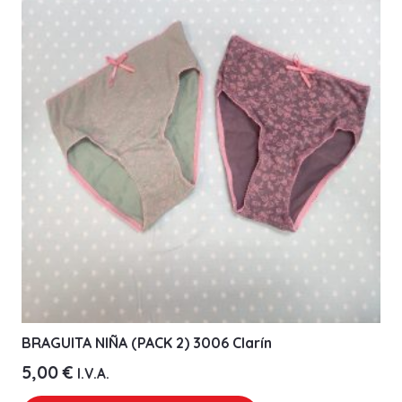
Las
opciones
se
pueden
elegir
en
la
página
de
producto
BRAGUITA NIÑA (PACK 2) 3006 Clarín
5,00
€
I.V.A.
Este