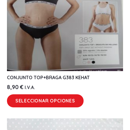
CONJUNTO TOP+BRAGA G383 KEHAT
8,90
€
I.V.A.
Este
SELECCIONAR OPCIONES
producto
tiene
múltiples
variantes.