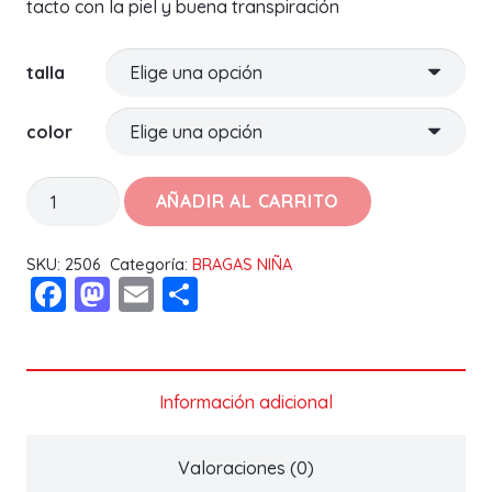
tacto con la piel y buena transpiración
talla
color
BRAGA
AÑADIR AL CARRITO
NIÑA
CALADA
SKU:
2506
Categoría:
BRAGAS NIÑA
Facebook
Mastodon
Email
Compartir
3321
LARA
cantidad
Información adicional
Valoraciones (0)