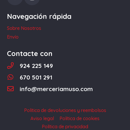
elegir
Navegación rápida
en
la
Sobre Nosotros
página
Envío
de
producto
Contacte con
924 225 149
670 501 291
info@merceriamuso.com
Política de devoluciones y reembolsos
Aviso legal
Política de cookies
Política de privacidad