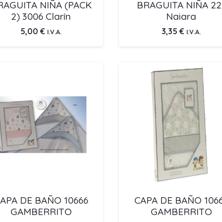
RAGUITA NIÑA (PACK
BRAGUITA NIÑA 22
2) 3006 Clarín
Naiara
5,00
€
3,35
€
I.V.A.
I.V.A.
APA DE BAÑO 10666
CAPA DE BAÑO 106
GAMBERRITO
GAMBERRITO