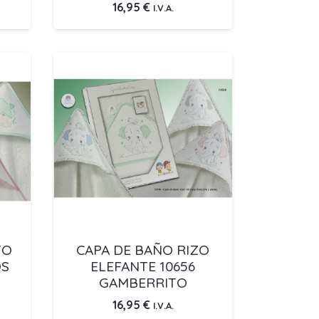
16,95
€
I.V.A.
TO
CAPA DE BAÑO RIZO
OS
ELEFANTE 10656
GAMBERRITO
16,95
€
I.V.A.