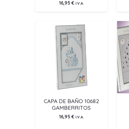
16,95
€
I.V.A.
CAPA DE BAÑO 10682
GAMBERRITOS
16,95
€
I.V.A.