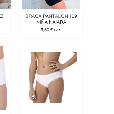
C3
BRAGA PANTALON 109
NIÑA NAIARA
3,60
€
I.V.A.