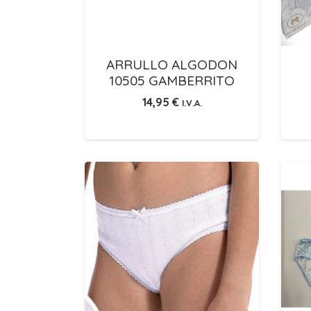
ARRULLO ALGODON
10505 GAMBERRITO
14,95
€
I.V.A.