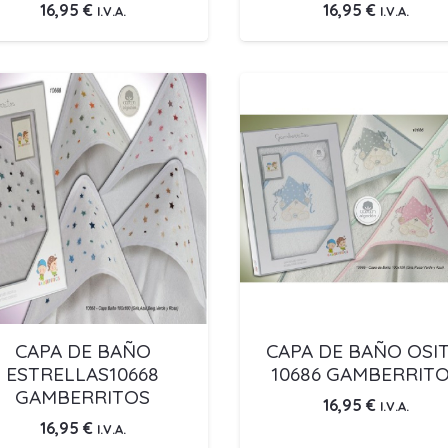
16,95
€
16,95
€
I.V.A.
I.V.A.
CAPA DE BAÑO
CAPA DE BAÑO OSI
ESTRELLAS10668
10686 GAMBERRIT
GAMBERRITOS
16,95
€
I.V.A.
16,95
€
I.V.A.