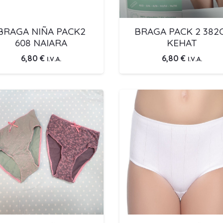
BRAGA NIÑA PACK2
BRAGA PACK 2 382
608 NAIARA
KEHAT
6,80
€
6,80
€
I.V.A.
I.V.A.