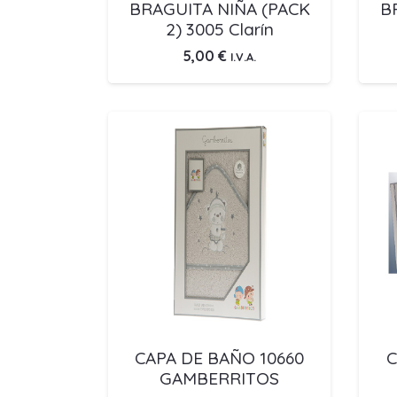
BRAGUITA NIÑA (PACK
B
2) 3005 Clarín
5,00
€
I.V.A.
CAPA DE BAÑO 10660
C
GAMBERRITOS