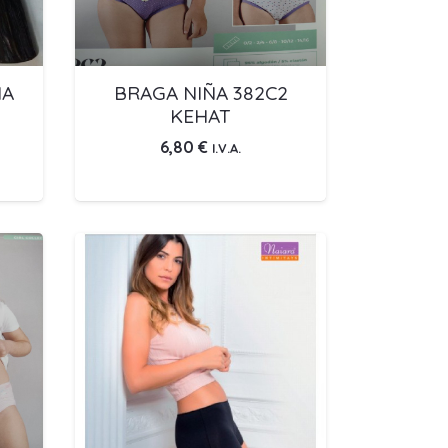
ÑA
BRAGA NIÑA 382C2
KEHAT
6,80
€
I.V.A.