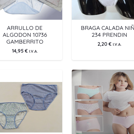
ARRULLO DE
BRAGA CALADA NI
ALGODON 10736
234 PRENDIN
GAMBERRITO
2,20
€
I.V.A.
14,95
€
I.V.A.