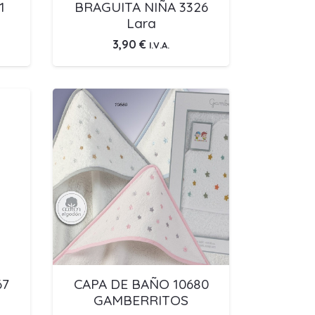
1
BRAGUITA NIÑA 3326
Lara
3,90
€
I.V.A.
67
CAPA DE BAÑO 10680
GAMBERRITOS