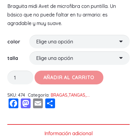
Braguita midi Avet de microfibra con puntilla. Un
básico que no puede faltar en tu armario: es
agradable y muy suave.
color
talla
BRAGUITA
AÑADIR AL CARRITO
MIDI
BÁSICA
SKU:
474
Categoría:
BRAGAS,TANGAS,....
Facebook
Mastodon
Email
Compartir
MICROFIBRA
CON
PUNTILLA
3290
Información adicional
Avet