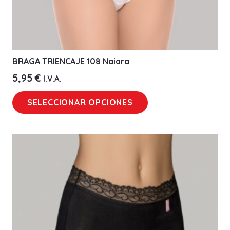
producto
BRAGA TRIENCAJE 108 Naiara
5,95
€
I.V.A.
Este
SELECCIONAR OPCIONES
producto
tiene
múltiples
variantes.
Las
opciones
se
pueden
elegir