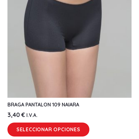
BRAGA PANTALON 109 NAIARA
3,40
€
I.V.A.
Este
SELECCIONAR OPCIONES
producto