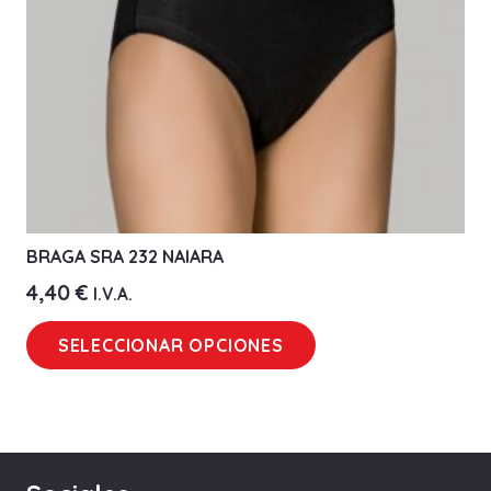
en
la
página
de
producto
BRAGA SRA 232 NAIARA
4,40
€
I.V.A.
Este
SELECCIONAR OPCIONES
producto
tiene
múltiples
variantes.
Las