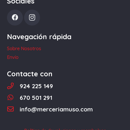
Sociales
opciones
se
pueden
elegir
Navegación rápida
en
la
Sobre Nosotros
página
Envío
de
producto
Contacte con
924 225 149
670 501 291
info@merceriamuso.com