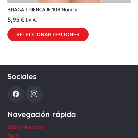
BRAGA TRIENCAJE 108 Naiara
5,95
€
I.V.A.
Este
SELECCIONAR OPCIONES
producto
tiene
múltiples
variantes.
Las
Sociales
opciones
se
pueden
elegir
Navegación rápida
en
la
Sobre Nosotros
página
Envío