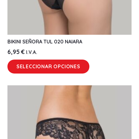
BIKINI SEÑORA TUL 020 NAIARA
6,95
€
I.V.A.
Este
SELECCIONAR OPCIONES
producto
tiene
múltiples
variantes.
Las
opciones
se
pueden
elegir