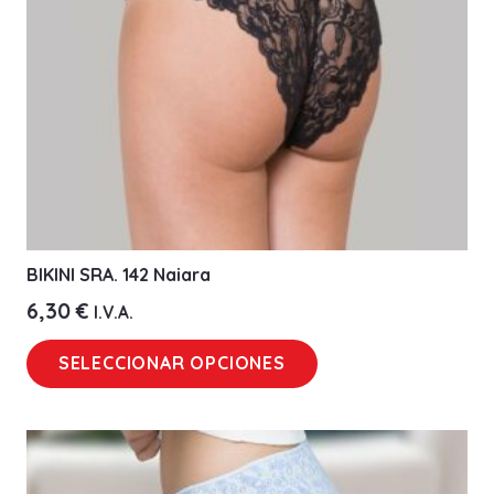
en
la
página
de
producto
BIKINI SRA. 142 Naiara
6,30
€
I.V.A.
Este
SELECCIONAR OPCIONES
producto
tiene
múltiples
variantes.
Las