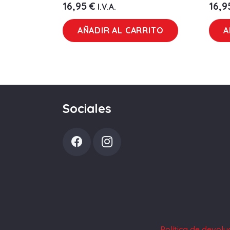
16,95
€
16,
I.V.A.
AÑADIR AL CARRITO
A
Sociales
Política de devol