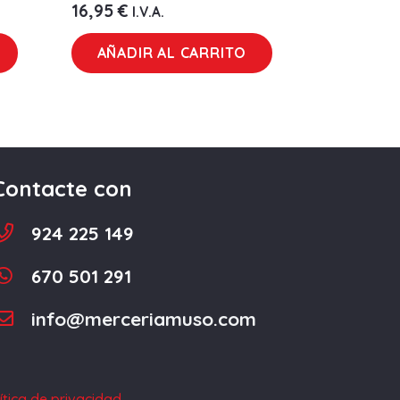
16,95
€
I.V.A.
AÑADIR AL CARRITO
Contacte con
924 225 149
670 501 291
info@merceriamuso.com
ítica de privacidad