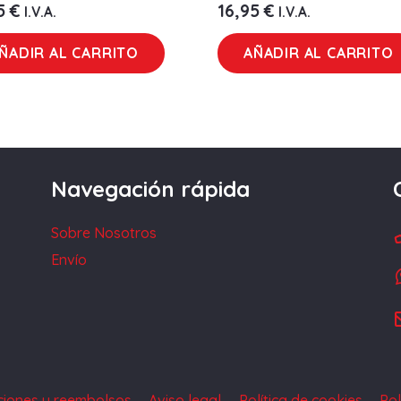
95
€
16,95
€
I.V.A.
I.V.A.
ÑADIR AL CARRITO
AÑADIR AL CARRITO
Navegación rápida
Sobre Nosotros
Envío
uciones y reembolsos
Aviso legal
Política de cookies
Pol