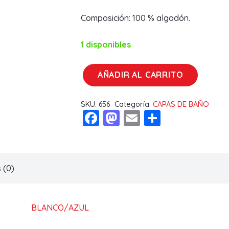
Composición: 100 % algodón.
1 disponibles
AÑADIR AL CARRITO
CAPA
DE
SKU:
656
Categoría:
CAPAS DE BAÑO
BAÑO
Facebook
Mastodon
Email
Compart
10682
GAMBERRITOS
cantidad
 (0)
BLANCO/AZUL