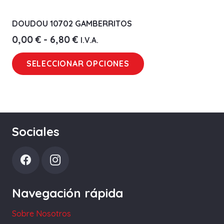
DOUDOU 10702 GAMBERRITOS
Rango
0,00
€
-
6,80
€
I.V.A.
de
Este
SELECCIONAR OPCIONES
precios:
producto
desde
tiene
0,00 €
múltiples
hasta
variantes.
6,80 €
Las
Sociales
opciones
se
pueden
elegir
Navegación rápida
en
la
Sobre Nosotros
página