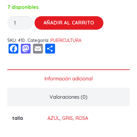
7 disponibles
JUEGO
AÑADIR AL CARRITO
CALCETINES
4PZS
SKU:
410
Categoría:
PUERICULTURA
Facebook
Mastodon
Email
Compartir
10798
GAMBERRITOS
cantidad
Información adicional
Valoraciones (0)
talla
AZUL
,
GRIS
,
ROSA