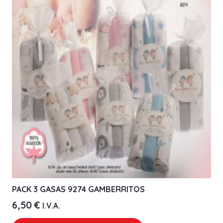
PACK 3 GASAS 9274 GAMBERRITOS
6,50
€
I.V.A.
Este