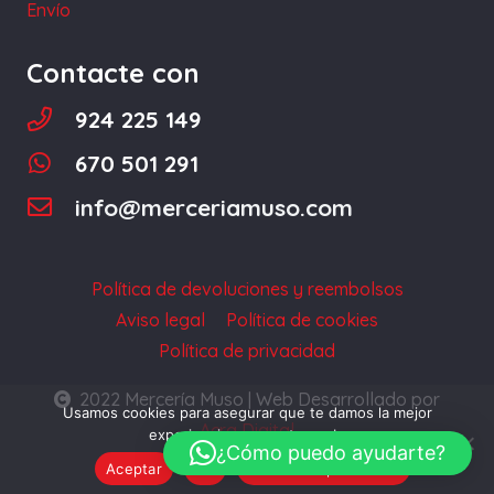
Envío
de
producto
Contacte con
924 225 149
670 501 291
info@merceriamuso.com
Política de devoluciones y reembolsos
Aviso legal
Política de cookies
Política de privacidad
2022 Mercería Muso | Web Desarrollado por
Usamos cookies para asegurar que te damos la mejor
Acra Digital
experiencia en nuestra web.
¿Cómo puedo ayudarte?
Aceptar
No
Política de privacidad