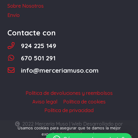
la
Sobre Nosotros
página
Envío
de
producto
Contacte con
924 225 149
670 501 291
info@merceriamuso.com
Política de devoluciones y reembolsos
Aviso legal
Política de cookies
Política de privacidad
2022 Mercería Muso | Web Desarrollado por
Usamos cookies para asegurar que te damos la mejor
Acra Digital
experiencia en nuestra web.