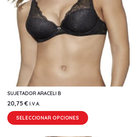
pueden
elegir
en
la
página
de
producto
SUJETADOR ARACELI B
20,75
€
I.V.A.
Este
SELECCIONAR OPCIONES
producto
tiene
múltiples