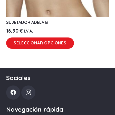
SUJETADOR ADELA B
16,90
€
I.V.A.
Este
SELECCIONAR OPCIONES
producto
tiene
múltiples
variantes.
Las
Sociales
opciones
se
pueden
elegir
Navegación rápida
en