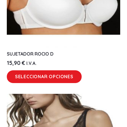
SUJETADOR ROCIO D
15,90
€
I.V.A.
Este
SELECCIONAR OPCIONES
producto
tiene
múltiples
variantes.
Las
opciones
se