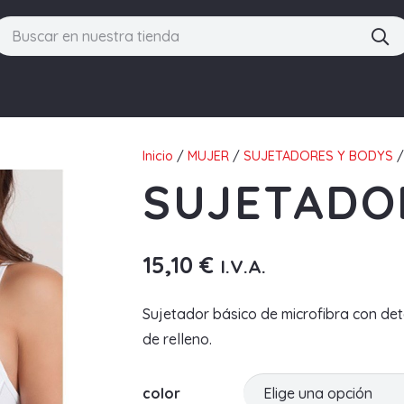
Inicio
/
MUJER
/
SUJETADORES Y BODYS
/
SUJETADOR
15,10
€
I.V.A.
Sujetador básico de microfibra con det
de relleno.
color