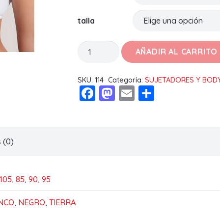
talla
SUJETADOR
AÑADIR AL CARRITO
CRIS
B
SKU:
114
Categoría:
SUJETADORES Y BOD
Facebook
Mastodon
Email
Compart
cantidad
 (0)
105
,
85
,
90
,
95
NCO
,
NEGRO
,
TIERRA