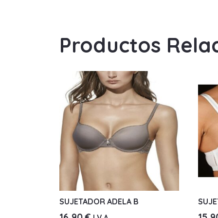
Productos Rela
SUJETADOR ADELA B
SUJE
16,90
€
15,
I.V.A.