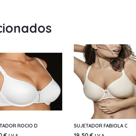
cionados
TADOR ROCIO D
SUJETADOR FABIOLA C
90
€
19,50
€
I.V.A.
I.V.A.