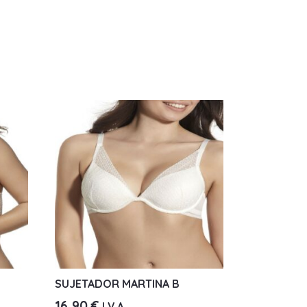
SUJETADOR MARTINA B
16,90
€
I.V.A.