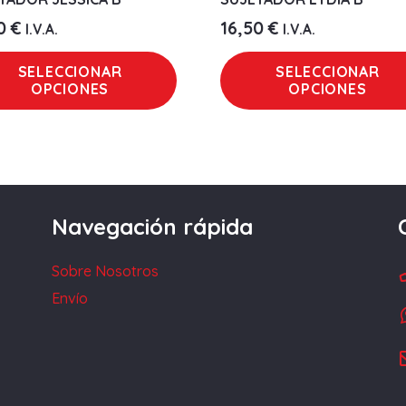
50
€
16,50
€
I.V.A.
I.V.A.
Este
SELECCIONAR
SELECCIONAR
producto
OPCIONES
OPCIONES
tiene
múltiples
variantes.
Las
opciones
Navegación rápida
se
pueden
Sobre Nosotros
elegir
Envío
en
la
página
de