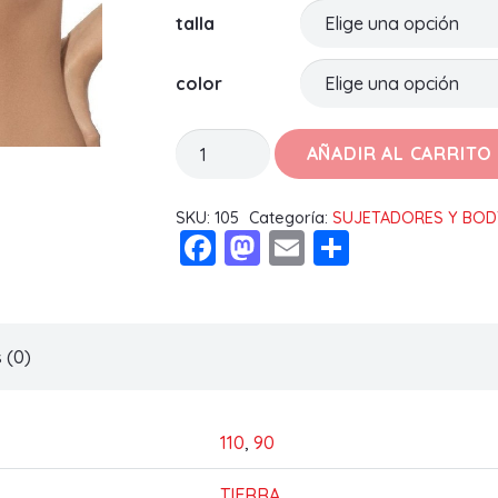
talla
color
SUJETADOR
AÑADIR AL CARRITO
CLAUDIA
C
SKU:
105
Categoría:
SUJETADORES Y BOD
Facebook
Mastodon
Email
Compart
cantidad
 (0)
110
,
90
TIERRA