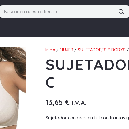
Inicio
/
MUJER
/
SUJETADORES Y BODYS
/
SUJETADO
C
13,65
€
I.V.A.
Sujetador con aros en tul con franjas y 