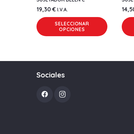
19,30
€
14,
I.V.A.
Este
SELECCIONAR
producto
OPCIONES
tiene
múltiples
variantes.
Las
opciones
Sociales
se
pueden
elegir
en
la
página
de