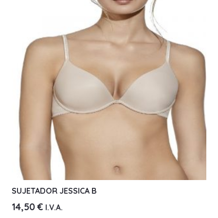
Las
opciones
se
pueden
elegir
en
la
página
de
producto
SUJETADOR JESSICA B
14,50
€
I.V.A.