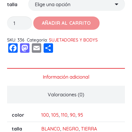
talla
SUJETADOR
AÑADIR AL CARRITO
OLGA
C
SKU:
336
Categoría:
SUJETADORES Y BODYS
Facebook
Mastodon
Email
Compartir
cantidad
Información adicional
Valoraciones (0)
color
100
,
105
,
110
,
90
,
95
talla
BLANCO
,
NEGRO
,
TIERRA