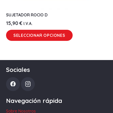
SUJETADOR ROCIO D
15,90
€
I.V.A.
Este
SELECCIONAR OPCIONES
producto
tiene
múltiples
variantes.
Las
Sociales
opciones
se
pueden
elegir
Navegación rápida
en
la
Sobre Nosotros