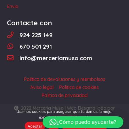
página
Envío
de
producto
Contacte con
924 225 149
670 501 291
info@merceriamuso.com
Política de devoluciones y reembolsos
Aviso legal
Política de cookies
Política de privacidad
2022 Mercería Muso | Web Desarrollado por
Usamos cookies para asegurar que te damos la mejor
Acra Digital
experiencia en nuestra web.
¿Cómo puedo ayudarte?
Aceptar
No
Política de privacidad