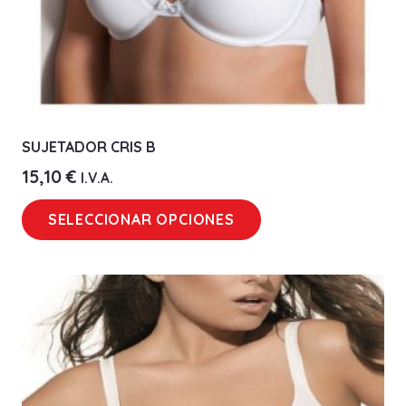
SUJETADOR CRIS B
15,10
€
I.V.A.
Este
SELECCIONAR OPCIONES
producto
tiene
múltiples
variantes.
Las
opciones
se
pueden