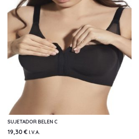
Las
opciones
se
pueden
elegir
en
la
página
de
producto
SUJETADOR BELEN C
19,30
€
I.V.A.