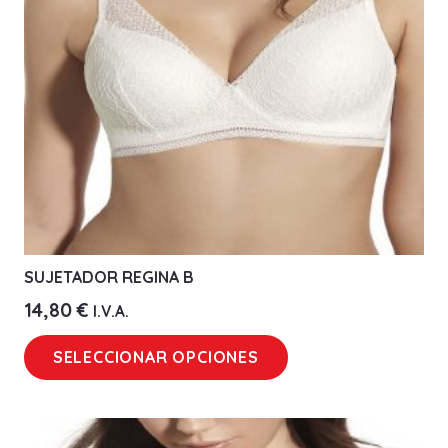
elegir
en
la
página
de
producto
SUJETADOR REGINA B
14,80
€
I.V.A.
Este
SELECCIONAR OPCIONES
producto
tiene
múltiples
variantes.