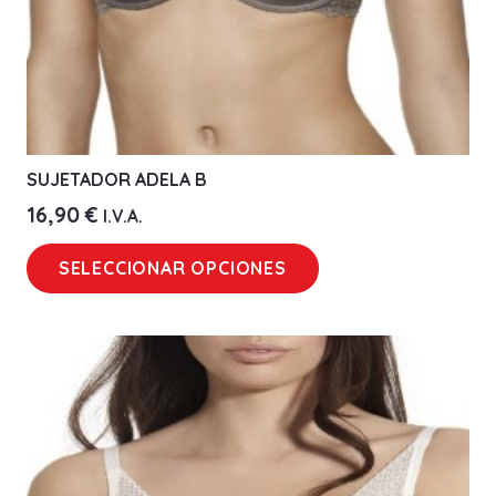
SUJETADOR ADELA B
16,90
€
I.V.A.
Este
SELECCIONAR OPCIONES
producto
tiene
múltiples
variantes.
Las
opciones
se
pueden