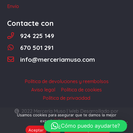
página
Envío
de
producto
Contacte con
924 225 149
670 501 291
info@merceriamuso.com
Política de devoluciones y reembolsos
Aviso legal
Política de cookies
Política de privacidad
2022 Mercería Muso | Web Desarrollado por
Usamos cookies para asegurar que te damos la mejor
Acra Digital
experiencia en nuestra web.
¿Cómo puedo ayudarte?
Aceptar
No
Política de privacidad