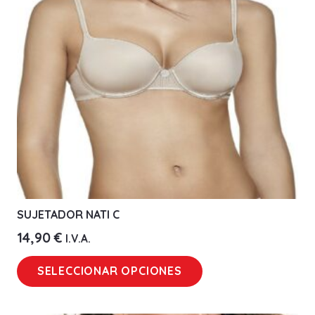
pueden
elegir
en
la
página
de
producto
SUJETADOR NATI C
14,90
€
I.V.A.
Este
SELECCIONAR OPCIONES
producto
tiene
múltiples