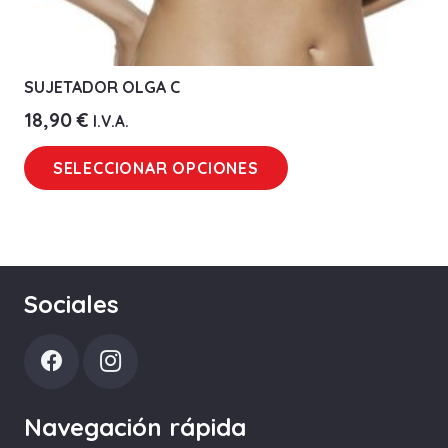
SUJETADOR OLGA C
18,90
€
I.V.A.
Este
SELECCIONAR OPCIONES
producto
tiene
múltiples
variantes.
Las
Sociales
opciones
se
pueden
elegir
Navegación rápida
en