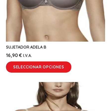
SUJETADOR ADELA B
16,90
€
I.V.A.
Este
SELECCIONAR OPCIONES
producto
tiene
múltiples
variantes.
Las
opciones
se