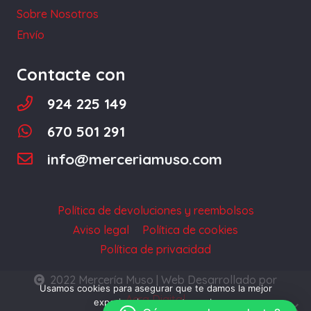
la
Sobre Nosotros
página
Envío
de
producto
Contacte con
924 225 149
670 501 291
info@merceriamuso.com
Política de devoluciones y reembolsos
Aviso legal
Política de cookies
Política de privacidad
2022 Mercería Muso | Web Desarrollado por
Usamos cookies para asegurar que te damos la mejor
Acra Digital
experiencia en nuestra web.