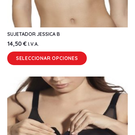
SUJETADOR JESSICA B
14,50
€
I.V.A.
Este
SELECCIONAR OPCIONES
producto
tiene
múltiples
variantes.
Las
opciones
se
pueden
elegir