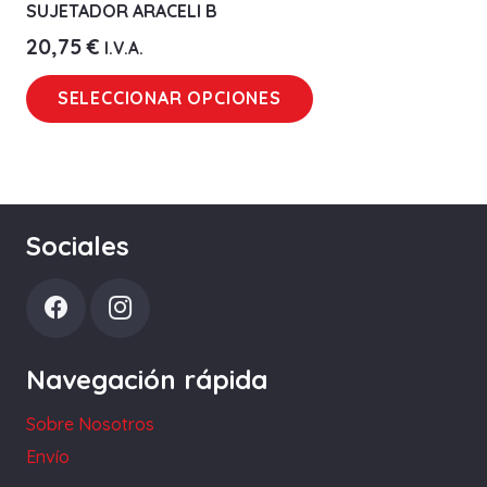
SUJETADOR ARACELI B
20,75
€
I.V.A.
Este
SELECCIONAR OPCIONES
producto
tiene
múltiples
variantes.
Las
Sociales
opciones
se
pueden
elegir
Navegación rápida
en
la
Sobre Nosotros
página
Envío
de