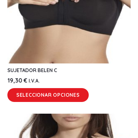
en
la
página
de
producto
SUJETADOR BELEN C
19,30
€
I.V.A.
Este
SELECCIONAR OPCIONES
producto
tiene
múltiples
variantes.
Las