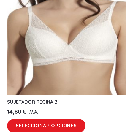
opciones
se
pueden
elegir
en
la
página
de
producto
SUJETADOR REGINA B
14,80
€
I.V.A.
Este
SELECCIONAR OPCIONES
producto