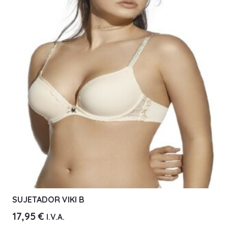
Las
opciones
se
pueden
elegir
en
la
página
de
producto
SUJETADOR VIKI B
17,95
€
I.V.A.