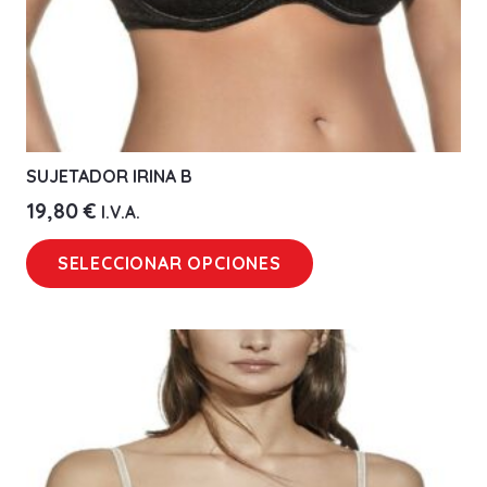
SUJETADOR IRINA B
19,80
€
I.V.A.
Este
SELECCIONAR OPCIONES
producto
tiene
múltiples
variantes.
Las
opciones
se
pueden