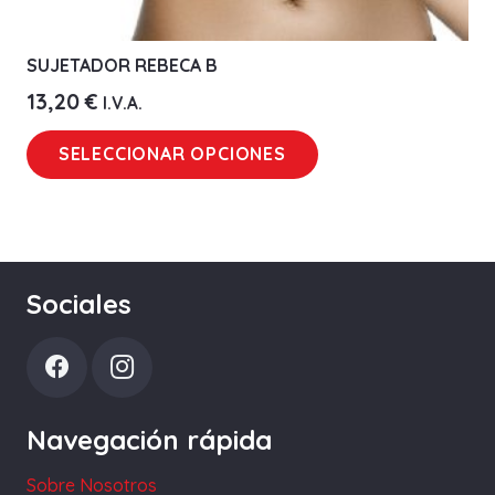
SUJETADOR REBECA B
13,20
€
I.V.A.
Este
SELECCIONAR OPCIONES
producto
tiene
múltiples
variantes.
Las
Sociales
opciones
se
pueden
elegir
Navegación rápida
en
la
Sobre Nosotros