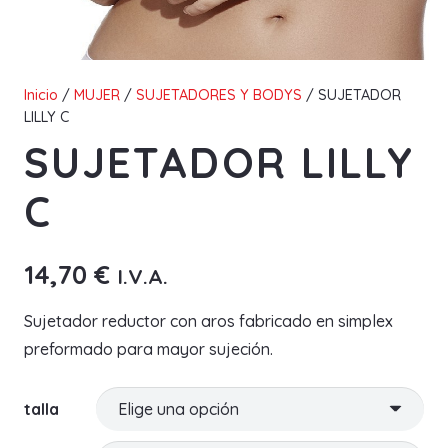
Inicio
/
MUJER
/
SUJETADORES Y BODYS
/ SUJETADOR
LILLY C
SUJETADOR LILLY
C
14,70
€
I.V.A.
Sujetador reductor con aros fabricado en simplex
preformado para mayor sujeción.
talla