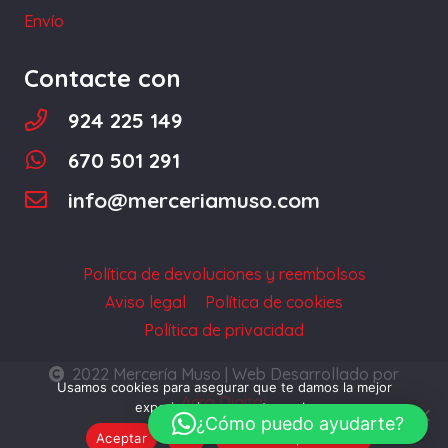
página
Envío
de
producto
Contacte con
924 225 149
670 501 291
info@merceriamuso.com
Política de devoluciones y reembolsos
Aviso legal
Política de cookies
Política de privacidad
2022 Mercería Muso | Web Desarrollado por
Usamos cookies para asegurar que te damos la mejor
Acra Digital
experiencia en nuestra web.
¿Cómo puedo ayudarte?
Aceptar
No
Política de privacidad