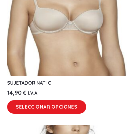
elegir
en
la
página
de
producto
SUJETADOR NATI C
14,90
€
I.V.A.
Este
SELECCIONAR OPCIONES
producto
tiene
múltiples
variantes.