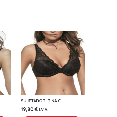
SUJETADOR IRINA C
19,80
€
I.V.A.
Este
Este