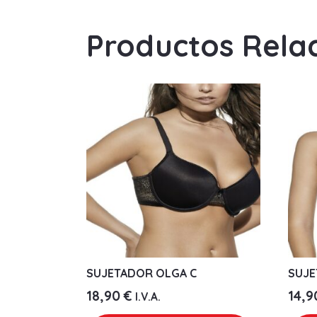
Productos Rela
SUJETADOR OLGA C
SUJE
18,90
€
14,
I.V.A.
Este