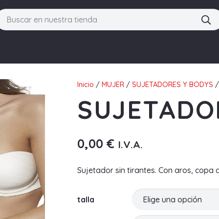
Inicio
/
MUJER
/
SUJETADORES Y BODYS
/
SUJETADOR
0,00
€
I.V.A.
Sujetador sin tirantes. Con aros, copa d
talla