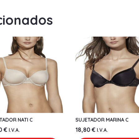
cionados
TADOR NATI C
SUJETADOR MARINA C
90
€
18,80
€
I.V.A.
I.V.A.
Este