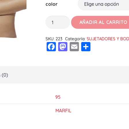
color
SUJETADOR
AÑADIR AL CARRITO
LIVIA
C
SKU:
223
Categoría:
SUJETADORES Y BO
Facebook
Mastodon
Email
Compart
cantidad
 (0)
95
MARFIL