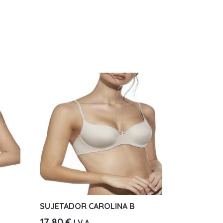
SUJETADOR CAROLINA B
17,80
€
I.V.A.