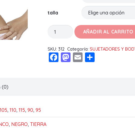
talla
SUJETADOR
AÑADIR AL CARRITO
NAOMI
C
SKU:
312
Categoría:
SUJETADORES Y BOD
Facebook
Mastodon
Email
Compart
cantidad
 (0)
105
,
110
,
115
,
90
,
95
NCO
,
NEGRO
,
TIERRA