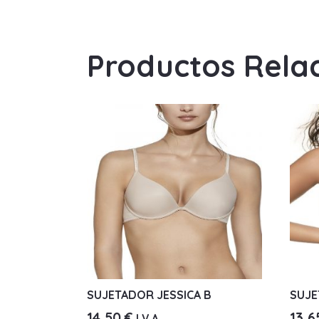
Productos Rela
SUJETADOR JESSICA B
SUJE
14,50
€
13,
I.V.A.