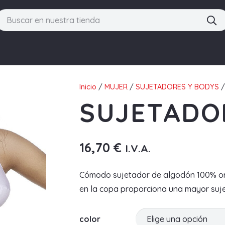
Inicio
/
MUJER
/
SUJETADORES Y BODYS
/
SUJETADO
16,70
€
I.V.A.
Cómodo sujetador de algodón 100% orgán
en la copa proporciona una mayor sujec
color