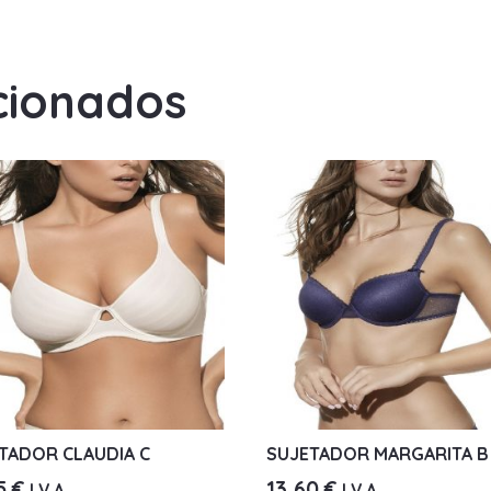
cionados
TADOR CLAUDIA C
SUJETADOR MARGARITA B
65
€
13,60
€
I.V.A.
I.V.A.