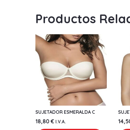
Productos Rela
SUJETADOR ESMERALDA C
SUJE
18,80
€
14,
I.V.A.
Este