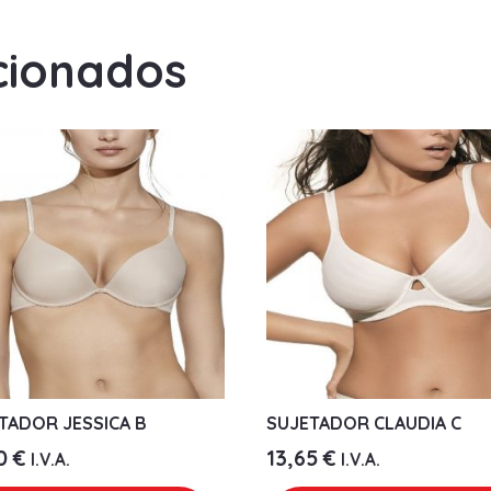
cionados
TADOR JESSICA B
SUJETADOR CLAUDIA C
50
€
13,65
€
I.V.A.
I.V.A.
Este