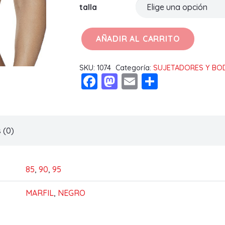
talla
AÑADIR AL CARRITO
SUJETADOR
ARACELI
SKU:
1074
Categoría:
SUJETADORES Y BO
B
Facebook
Mastodon
Email
Compart
cantidad
 (0)
85
,
90
,
95
MARFIL
,
NEGRO