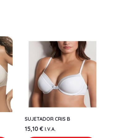
SUJETADOR CRIS B
15,10
€
I.V.A.
Este
Este