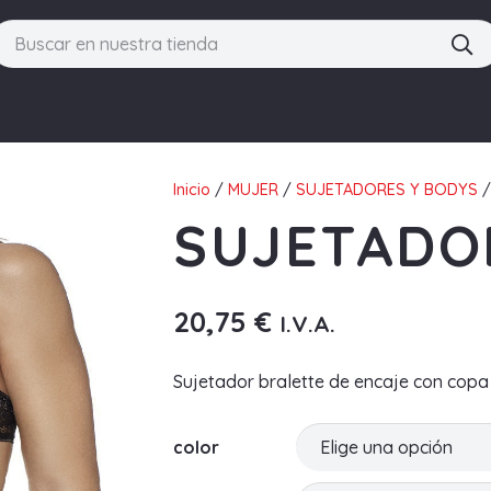
Inicio
/
MUJER
/
SUJETADORES Y BODYS
/
SUJETADO
20,75
€
I.V.A.
Sujetador bralette de encaje con copa 
color