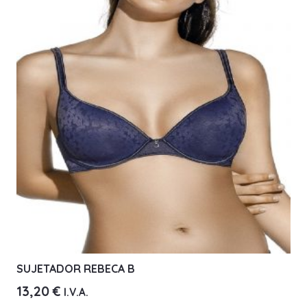
Las
opciones
se
pueden
elegir
en
la
página
de
producto
SUJETADOR REBECA B
13,20
€
I.V.A.