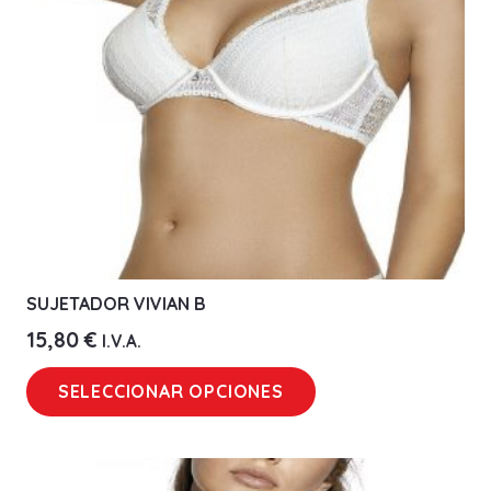
elegir
en
la
página
de
producto
SUJETADOR VIVIAN B
15,80
€
I.V.A.
Este
SELECCIONAR OPCIONES
producto
tiene
múltiples
variantes.