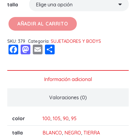
talla
AÑADIR AL CARRITO
SUJETADOR
SARA
SKU:
379
Categoría:
SUJETADORES Y BODYS
E
Facebook
Mastodon
Email
Compartir
cantidad
Información adicional
Valoraciones (0)
color
100
,
105
,
90
,
95
talla
BLANCO
,
NEGRO
,
TIERRA