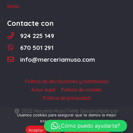
página
Envío
de
producto
Contacte con
924 225 149
670 501 291
info@merceriamuso.com
Política de devoluciones y reembolsos
Aviso legal
Política de cookies
Política de privacidad
2022 Mercería Muso | Web Desarrollado por
Usamos cookies para asegurar que te damos la mejor
Acra Digital
experiencia en nuestra web.
¿Cómo puedo ayudarte?
Aceptar
No
Política de privacidad