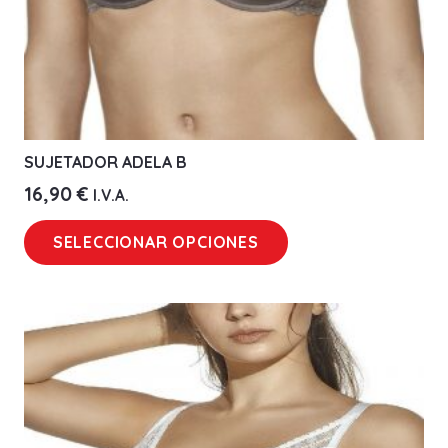
SUJETADOR ADELA B
16,90
€
I.V.A.
Este
SELECCIONAR OPCIONES
producto
tiene
múltiples
variantes.
Las
opciones
se
pueden