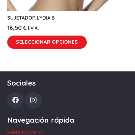
SUJETADOR LYDIA B
16,50
€
I.V.A.
Este
SELECCIONAR OPCIONES
producto
tiene
múltiples
variantes.
Las
Sociales
opciones
se
pueden
elegir
Navegación rápida
en
la
Sobre Nosotros