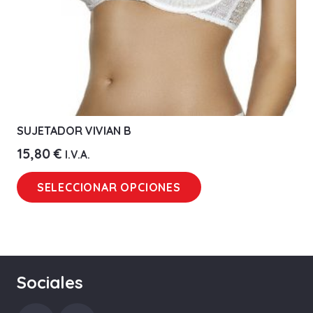
página
de
producto
SUJETADOR VIVIAN B
15,80
€
I.V.A.
Este
SELECCIONAR OPCIONES
producto
tiene
múltiples
variantes.
Las
Sociales
opciones
se