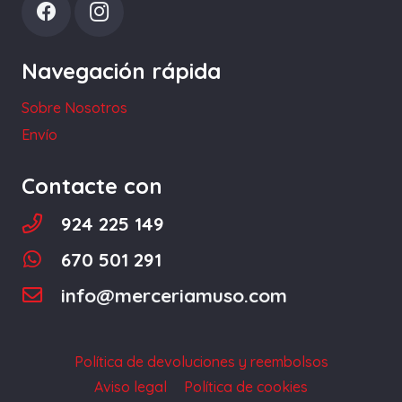
pueden
elegir
Navegación rápida
en
la
Sobre Nosotros
página
Envío
de
producto
Contacte con
924 225 149
670 501 291
info@merceriamuso.com
Política de devoluciones y reembolsos
Aviso legal
Política de cookies