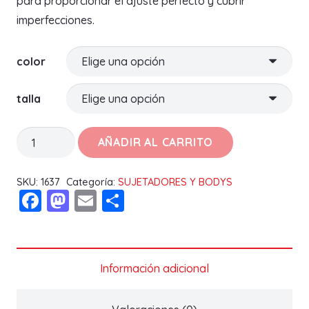
para proporcionar el ajuste perfecto y cubrir
imperfecciones.
color
talla
SUJETADOR
AÑADIR AL CARRITO
TERESA
C
SKU:
1637
Categoría:
SUJETADORES Y BODYS
Facebook
Mastodon
Email
Compartir
cantidad
Información adicional