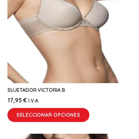
SUJETADOR VICTORIA B
17,95
€
I.V.A.
Este
SELECCIONAR OPCIONES
producto
tiene
múltiples