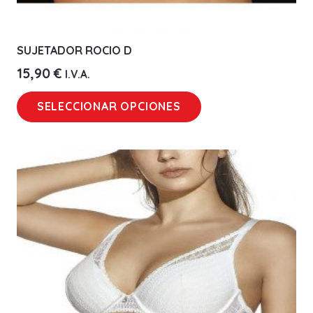
SUJETADOR ROCIO D
15,90
€
I.V.A.
Este
SELECCIONAR OPCIONES
producto
tiene
múltiples
variantes.
Las
opciones
se
pueden
elegir
en
la