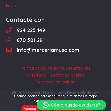
página
Envío
de
producto
Contacte con
924 225 149
670 501 291
info@merceriamuso.com
Política de devoluciones y reembolsos
Aviso legal
Política de cookies
Política de privacidad
2022 Mercería Muso | Web Desarrollado por
Usamos cookies para asegurar que te damos la mejor
Acra Digital
experiencia en nuestra web.
¿Cómo puedo ayudarte?
Aceptar
No
Política de privacidad