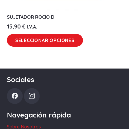
SUJETADOR ROCIO D
15,90
€
I.V.A.
Este
SELECCIONAR OPCIONES
producto
tiene
múltiples
variantes.
Las
Sociales
opciones
se
pueden
elegir
Navegación rápida
en
la
Sobre Nosotros