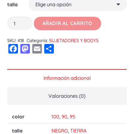
talla
SUJETADOR
AÑADIR AL CARRITO
ZAFIRO
C
SKU:
418
Categoría:
SUJETADORES Y BODYS
Facebook
Mastodon
Email
Compartir
cantidad
Información adicional
Valoraciones (0)
color
100
,
90
,
95
talla
NEGRO
,
TIERRA