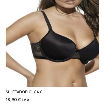
Las
opciones
se
pueden
elegir
en
la
página
de
producto
SUJETADOR OLGA C
18,90
€
I.V.A.