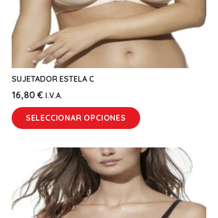
SUJETADOR ESTELA C
16,80
€
I.V.A.
Este
SELECCIONAR OPCIONES
producto
tiene
múltiples
variantes.
Las
opciones
se
pueden