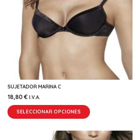
elegir
en
la
página
de
producto
SUJETADOR MARINA C
18,80
€
I.V.A.
Este
SELECCIONAR OPCIONES
producto
tiene
múltiples
variantes.