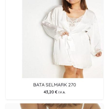
BATA SELMARK 270
43,20
€
I.V.A.