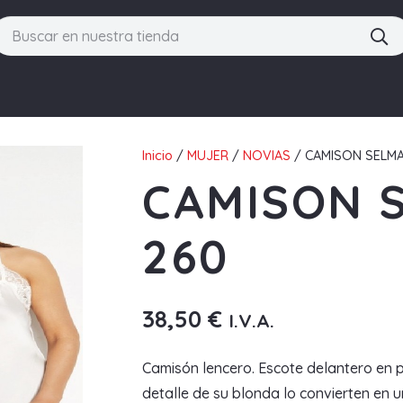
Inicio
/
MUJER
/
NOVIAS
/ CAMISON SELMA
CAMISON 
260
38,50
€
I.V.A.
Camisón lencero. Escote delantero en pi
detalle de su blonda lo convierten en 