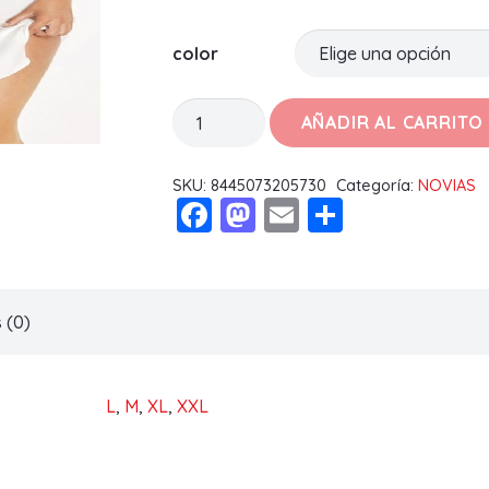
color
CAMISON
AÑADIR AL CARRITO
SELMARK
260
SKU:
8445073205730
Categoría:
NOVIAS
Facebook
Mastodon
Email
Compart
cantidad
 (0)
L
,
M
,
XL
,
XXL