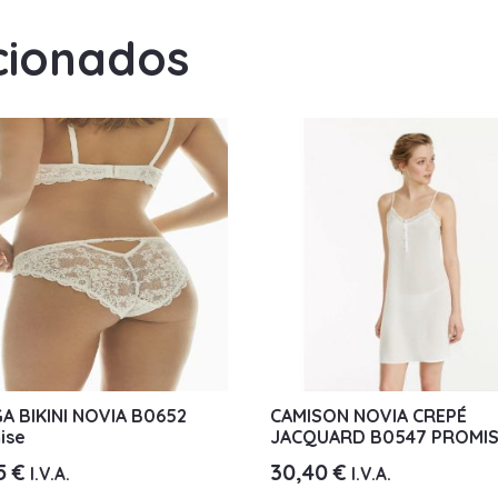
cionados
A BIKINI NOVIA B0652
CAMISON NOVIA CREPÉ
ise
JACQUARD B0547 PROMI
65
€
30,40
€
I.V.A.
I.V.A.