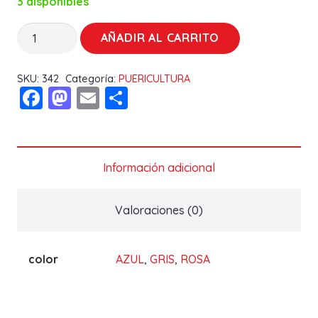
3 disponibles
ARRULLO
AÑADIR AL CARRITO
DE
ALGODON
SKU:
342
Categoría:
PUERICULTURA
Facebook
Mastodon
Email
Compartir
10736
GAMBERRITO
cantidad
Información adicional
Valoraciones (0)
color
AZUL
,
GRIS
,
ROSA