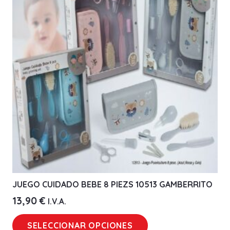
JUEGO CUIDADO BEBE 8 PIEZS 10513 GAMBERRITO
13,90
€
I.V.A.
Este
SELECCIONAR OPCIONES
producto