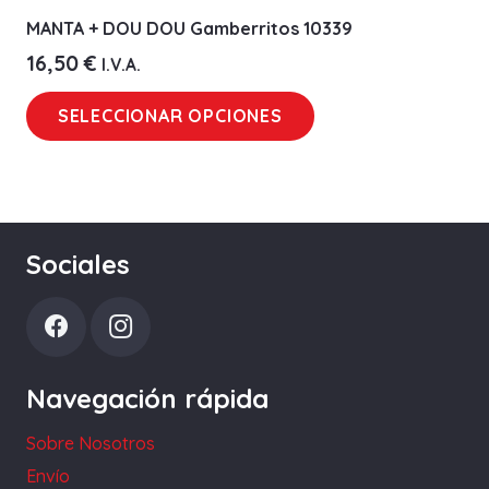
MANTA + DOU DOU Gamberritos 10339
16,50
€
I.V.A.
Este
SELECCIONAR OPCIONES
producto
tiene
múltiples
variantes.
Las
Sociales
opciones
se
pueden
elegir
Navegación rápida
en
la
Sobre Nosotros
página
Envío