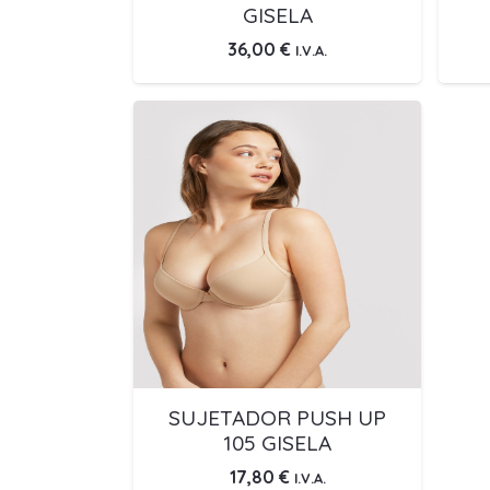
GISELA
36,00
€
I.V.A.
SUJETADOR PUSH UP
105 GISELA
17,80
€
I.V.A.