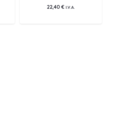
22,40
€
I.V.A.