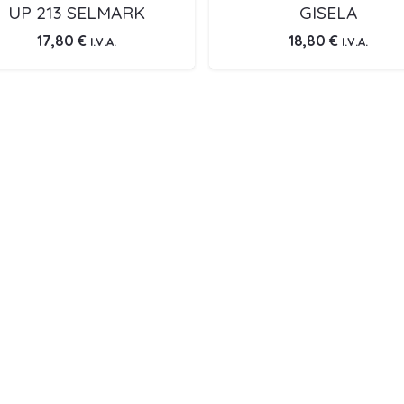
UP 213 SELMARK
GISELA
17,80
€
18,80
€
I.V.A.
I.V.A.