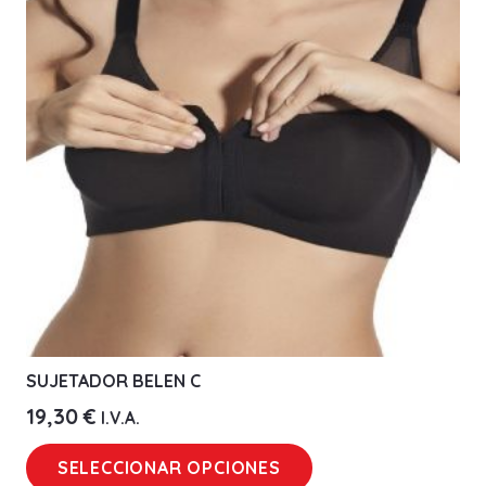
SUJETADOR BELEN C
19,30
€
I.V.A.
Este
SELECCIONAR OPCIONES
producto