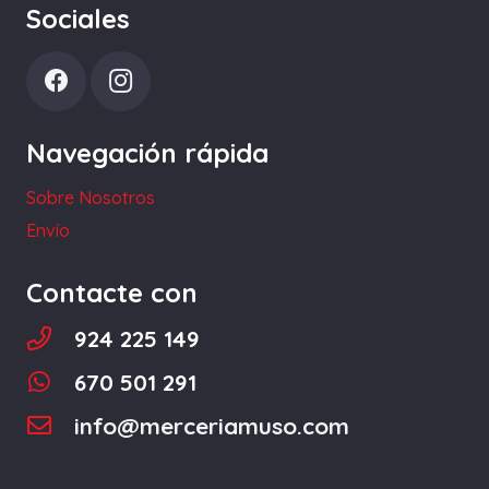
Sociales
opciones
se
pueden
elegir
Navegación rápida
en
la
Sobre Nosotros
página
Envío
de
producto
Contacte con
924 225 149
670 501 291
info@merceriamuso.com