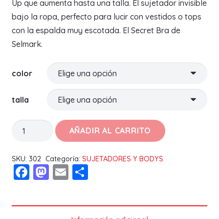
Up que aumenta hasta una talla. El sujetador invisible
bajo la ropa, perfecto para lucir con vestidos o tops
con la espalda muy escotada. El Secret Bra de
Selmark.
color
talla
COPAS
AÑADIR AL CARRITO
ADHESIVAS
PUSH
SKU:
302
Categoría:
SUJETADORES Y BODYS
Facebook
Mastodon
Email
Compartir
UP
213
SELMARK
cantidad