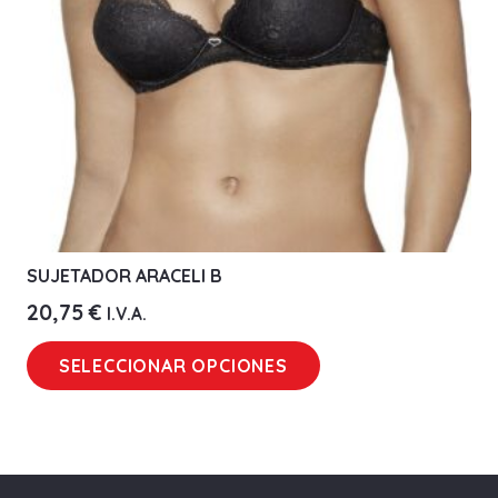
en
la
página
de
producto
SUJETADOR ARACELI B
20,75
€
I.V.A.
Este
SELECCIONAR OPCIONES
producto
tiene
múltiples
variantes.
Las