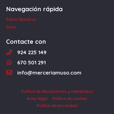
elegir
Navegación rápida
en
la
Sobre Nosotros
página
Envío
de
producto
Contacte con
924 225 149
670 501 291
info@merceriamuso.com
Política de devoluciones y reembolsos
Aviso legal
Política de cookies
Política de privacidad