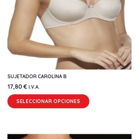
SUJETADOR CAROLINA B
17,80
€
I.V.A.
Este
SELECCIONAR OPCIONES
producto
tiene
múltiples
variantes.
Las