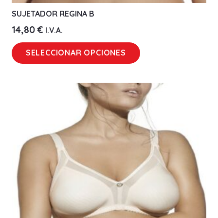
SUJETADOR REGINA B
14,80
€
I.V.A.
Este
SELECCIONAR OPCIONES
producto
tiene
múltiples
variantes.
Las
opciones
se
pueden
elegir
en
la
página