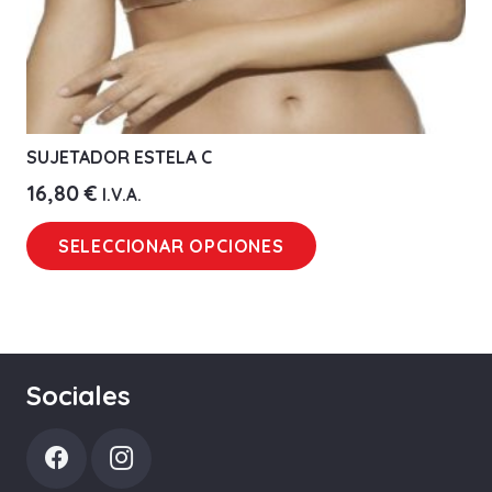
de
producto
SUJETADOR ESTELA C
16,80
€
I.V.A.
Este
SELECCIONAR OPCIONES
producto
tiene
múltiples
variantes.
Las
Sociales
opciones
se
pueden