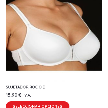
opciones
se
pueden
elegir
en
la
página
de
producto
SUJETADOR ROCIO D
15,90
€
I.V.A.
Este
SELECCIONAR OPCIONES
producto