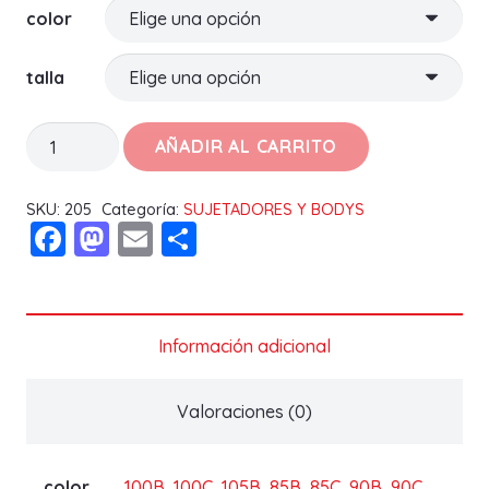
color
talla
SUJETADOR
AÑADIR AL CARRITO
GISELA
359
SKU:
205
Categoría:
SUJETADORES Y BODYS
Facebook
Mastodon
Email
Compartir
cantidad
Información adicional
Valoraciones (0)
color
100B
,
100C
,
105B
,
85B
,
85C
,
90B
,
90C
,