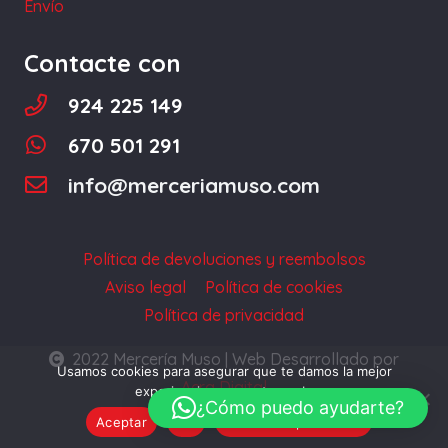
Envío
Contacte con
924 225 149
670 501 291
info@merceriamuso.com
Política de devoluciones y reembolsos
Aviso legal
Política de cookies
Política de privacidad
2022 Mercería Muso | Web Desarrollado por
Usamos cookies para asegurar que te damos la mejor
Acra Digital
experiencia en nuestra web.
¿Cómo puedo ayudarte?
Aceptar
No
Política de privacidad