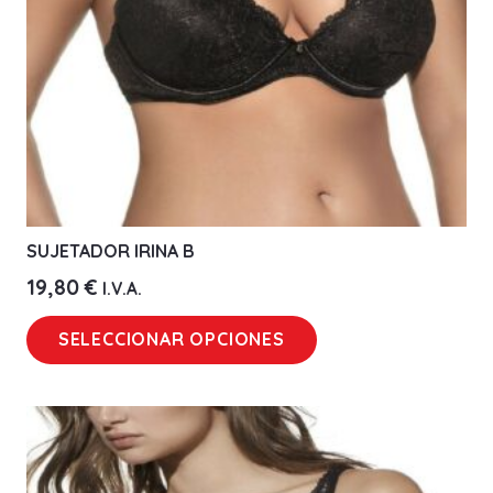
en
la
página
de
producto
SUJETADOR IRINA B
19,80
€
I.V.A.
Este
SELECCIONAR OPCIONES
producto
tiene
múltiples
variantes.
Las