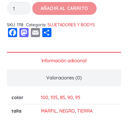
BODY
AÑADIR AL CARRITO
GIORGIA
C
SKU:
1118
Categoría:
SUJETADORES Y BODYS
Facebook
Mastodon
Email
Compartir
cantidad
Información adicional
Valoraciones (0)
color
100
,
105
,
85
,
90
,
95
talla
MARFIL
,
NEGRO
,
TIERRA