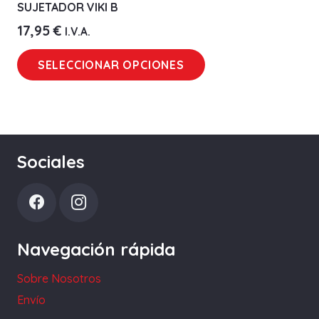
SUJETADOR VIKI B
17,95
€
I.V.A.
Este
SELECCIONAR OPCIONES
producto
tiene
múltiples
variantes.
Las
Sociales
opciones
se
pueden
elegir
Navegación rápida
en
la
Sobre Nosotros
página
Envío
de