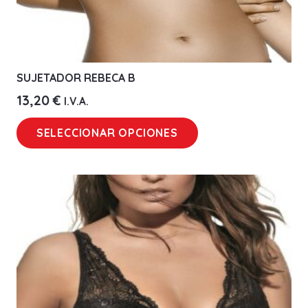
SUJETADOR REBECA B
13,20
€
I.V.A.
Este
SELECCIONAR OPCIONES
producto
tiene
múltiples
variantes.
Las
opciones
se
pueden
elegir