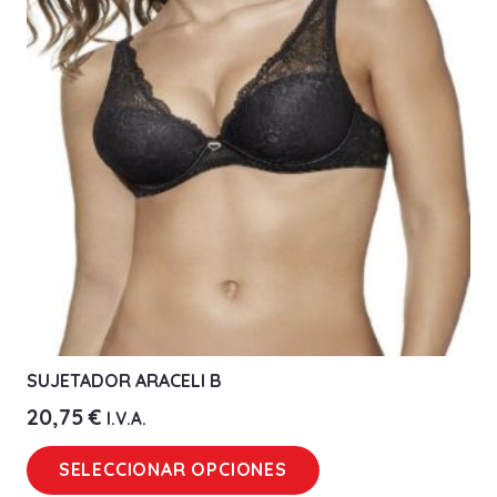
opciones
se
pueden
elegir
en
la
página
de
producto
SUJETADOR ARACELI B
20,75
€
I.V.A.
Este
SELECCIONAR OPCIONES
producto