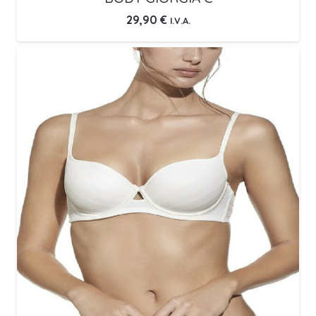
29,90
€
I.V.A.