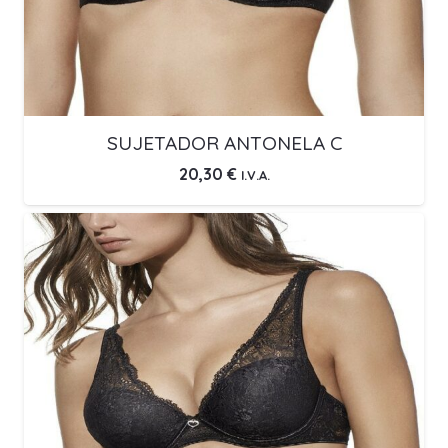
SUJETADOR ANTONELA C
20,30
€
I.V.A.