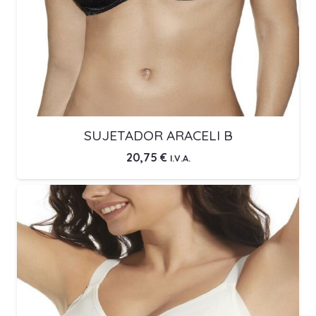
SUJETADOR ARACELI B
20,75
€
I.V.A.