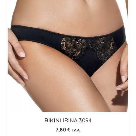
BIKINI IRINA 3094
7,80
€
I.V.A.