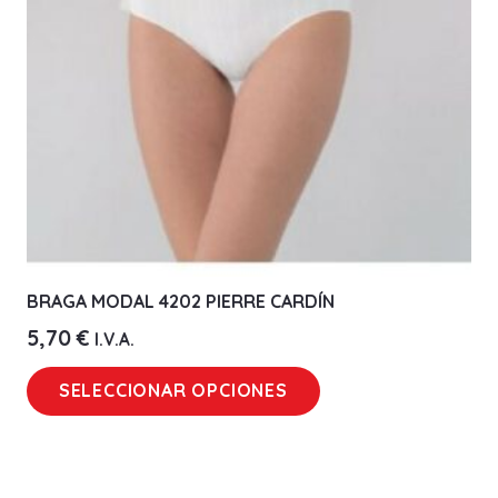
elegir
en
la
página
de
producto
BRAGA MODAL 4202 PIERRE CARDÍN
5,70
€
I.V.A.
Este
SELECCIONAR OPCIONES
producto
tiene
múltiples
variantes.