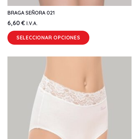
BRAGA SEÑORA 021
6,60
€
I.V.A.
Este
SELECCIONAR OPCIONES
producto
tiene
múltiples
variantes.
Las
opciones
se
pueden
elegir
en
la
página