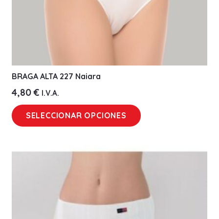
de
producto
BRAGA ALTA 227 Naiara
4,80
€
I.V.A.
Este
SELECCIONAR OPCIONES
producto
tiene
múltiples
variantes.
Las
opciones
se
pueden