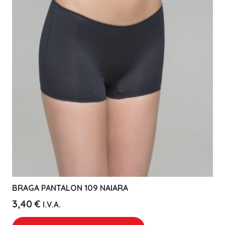
BRAGA PANTALON 109 NAIARA
3,40
€
I.V.A.
Este