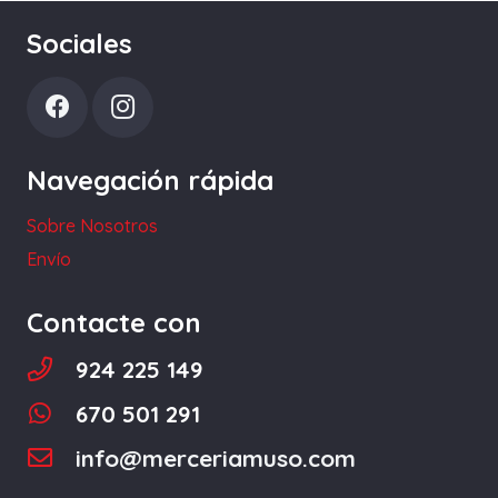
Las
Sociales
opciones
se
pueden
elegir
Navegación rápida
en
la
Sobre Nosotros
página
Envío
de
producto
Contacte con
924 225 149
670 501 291
info@merceriamuso.com